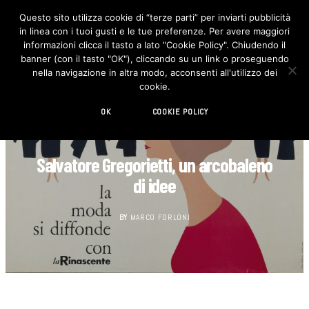
Questo sito utilizza cookie di “terze parti” per inviarti pubblicità
in linea con i tuoi gusti e le tue preferenze. Per avere maggiori
F
I
a
n
informazioni clicca il tasto a lato "Cookie Policy". Chiudendo il
c
s
banner (con il tasto "OK"), cliccando su un link o proseguendo
e
t
b
a
nella navigazione in altra modo, acconsenti all'utilizzo dei
o
g
cookie.
o
r
k
a
m
OK
COOKIE POLICY
DECORAZIONE
Salvatore Gregorietti, un arcobaleno
di idee
BY
MARCO FORLONI