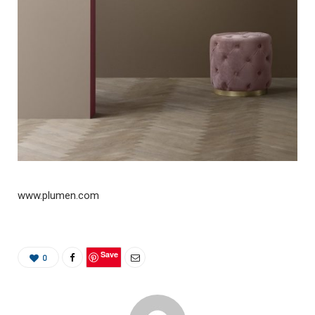
www.plumen.com
Save
0