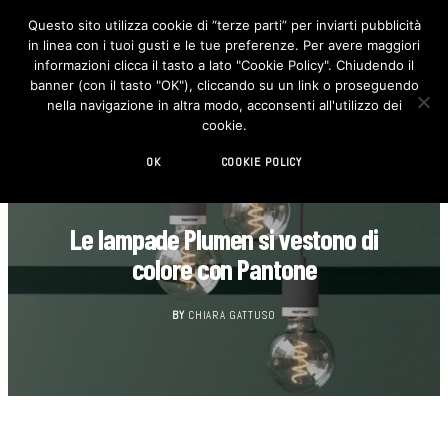
Questo sito utilizza cookie di “terze parti” per inviarti pubblicità
in linea con i tuoi gusti e le tue preferenze. Per avere maggiori
F
I
a
n
informazioni clicca il tasto a lato "Cookie Policy". Chiudendo il
c
s
banner (con il tasto "OK"), cliccando su un link o proseguendo
e
t
b
a
nella navigazione in altra modo, acconsenti all'utilizzo dei
o
g
cookie.
o
r
k
a
m
OK
COOKIE POLICY
DESIGN
Le lampade Plumen si vestono di
colore con Pantone
BY
CHIARA GATTUSO