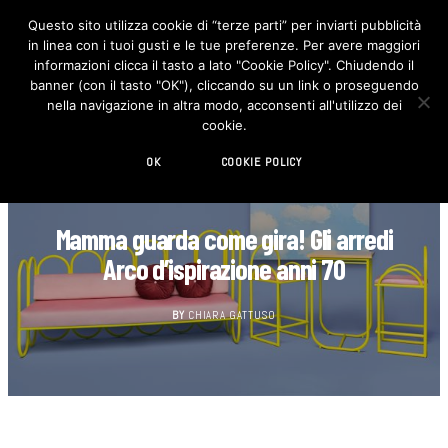
Questo sito utilizza cookie di “terze parti” per inviarti pubblicità
in linea con i tuoi gusti e le tue preferenze. Per avere maggiori
F
I
a
n
informazioni clicca il tasto a lato "Cookie Policy". Chiudendo il
c
s
banner (con il tasto "OK"), cliccando su un link o proseguendo
e
t
b
a
nella navigazione in altra modo, acconsenti all'utilizzo dei
o
g
cookie.
o
r
k
a
m
OK
COOKIE POLICY
DESIGN
Mamma guarda come gira! Gli arredi
Arco d’ispirazione anni 70
BY
CHIARA GATTUSO