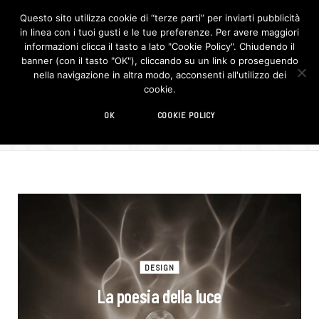
Questo sito utilizza cookie di “terze parti” per inviarti pubblicità
in linea con i tuoi gusti e le tue preferenze. Per avere maggiori
F
I
a
n
informazioni clicca il tasto a lato "Cookie Policy". Chiudendo il
c
s
banner (con il tasto "OK"), cliccando su un link o proseguendo
e
t
b
a
nella navigazione in altra modo, acconsenti all'utilizzo dei
o
g
BROWSIN
cookie.
o
r
TAG
k
a
m
videogalleries
OK
COOKIE POLICY
DESIGN
La poesia della luce