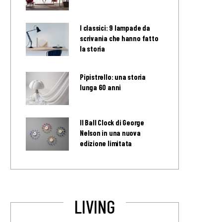
I classici: 9 lampade da
scrivania che hanno fatto
la storia
Pipistrello: una storia
lunga 60 anni
Il Ball Clock di George
Nelson in una nuova
edizione limitata
LIVING