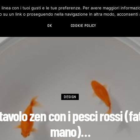
in linea con i tuoi gusti e le tue preferenze. Per avere maggiori informazio
DESIGN
LIVING
HI-TECH
CHI SIAMO
o su un link o proseguendo nella navigazione in altra modo, acconsenti al
OK
COOKIE POLICY
DESIGN
tavolo zen con i pesci rossi (fat
mano)…