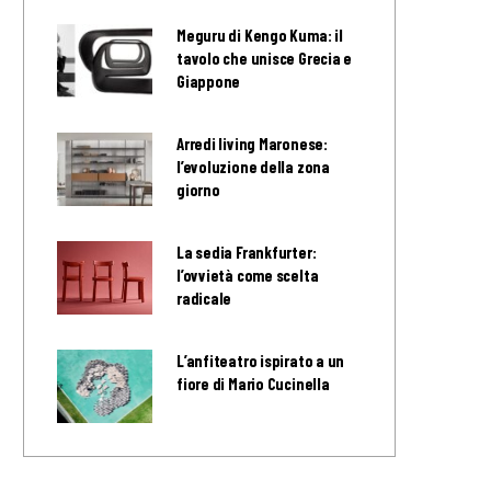
Meguru di Kengo Kuma: il
tavolo che unisce Grecia e
Giappone
Arredi living Maronese:
l’evoluzione della zona
giorno
La sedia Frankfurter:
l’ovvietà come scelta
radicale
L’anfiteatro ispirato a un
fiore di Mario Cucinella