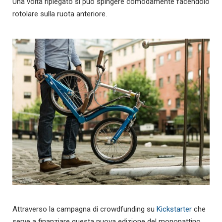
Una volta ripiegato si può spingere comodamente facendolo
rotolare sulla ruota anteriore.
Attraverso la campagna di crowdfunding su
Kickstarter
che
serve a finanziare questa nuova edizione del monopattino