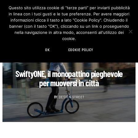
Questo sito utilizza cookie di “terze parti” per inviarti pubblicità
in linea con i tuoi gusti e le tue preferenze. Per avere maggiori
F
I
a
n
informazioni clicca il tasto a lato "Cookie Policy". Chiudendo il
c
s
banner (con il tasto "OK"), cliccando su un link o proseguendo
e
t
b
a
nella navigazione in altra modo, acconsenti all'utilizzo dei
o
g
cookie.
o
r
k
a
m
OK
COOKIE POLICY
AUTOMOTIVE
SwiftyONE, il monopattino pieghevole
per muoversi in città
BY
DESIGN STREET