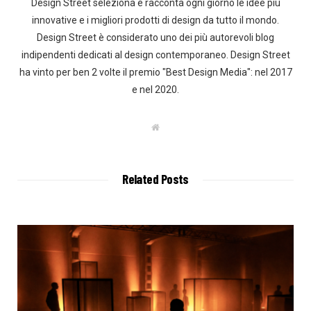
Design Street seleziona e racconta ogni giorno le idee più
innovative e i migliori prodotti di design da tutto il mondo.
Design Street è considerato uno dei più autorevoli blog
indipendenti dedicati al design contemporaneo. Design Street
ha vinto per ben 2 volte il premio "Best Design Media": nel 2017
e nel 2020.
W
e
b
s
i
t
Related Posts
e