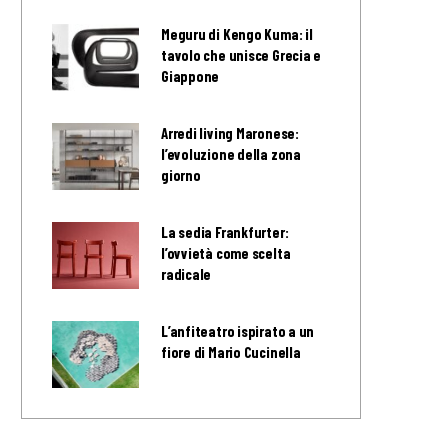
Meguru di Kengo Kuma: il
tavolo che unisce Grecia e
Giappone
Arredi living Maronese:
l’evoluzione della zona
giorno
La sedia Frankfurter:
l’ovvietà come scelta
radicale
L’anfiteatro ispirato a un
fiore di Mario Cucinella