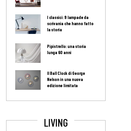
I classici: 9 lampade da
scrivania che hanno fatto
la storia
Pipistrello: una storia
lunga 60 anni
Il Ball Clock di George
Nelson in una nuova
edizione limitata
LIVING