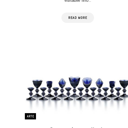
visitabile fino…
READ MORE
ARTE