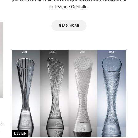
collezione Cristalli…
READ MORE
la
,
DESIGN