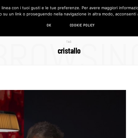
in linea con i tuoi gusti e le tue preferenze. Per avere maggiori informazio
DESIGN
LIVING
HI-TECH
CHI SIAMO
o su un link o proseguendo nella navigazione in altra modo, acconsenti al
OK
COOKIE POLICY
BROWSIN
TAG
cristallo