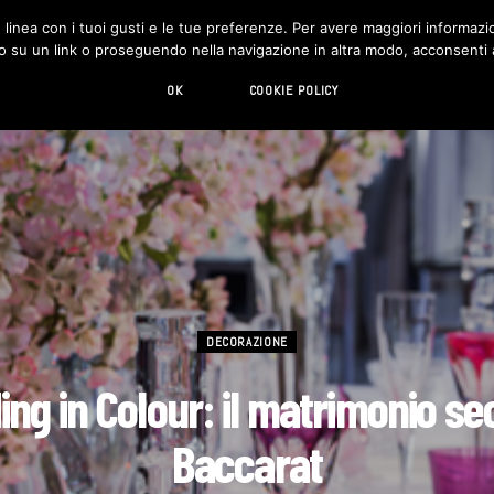
in linea con i tuoi gusti e le tue preferenze. Per avere maggiori informazio
DESIGN
LIVING
HI-TECH
CHI SIAMO
o su un link o proseguendo nella navigazione in altra modo, acconsenti al
OK
COOKIE POLICY
DECORAZIONE
ng in Colour: il matrimonio s
Baccarat