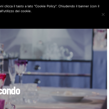
ni clicca il tasto a lato "Cookie Policy". Chiudendo il banner (con il
CONTATTI
l'utilizzo dei cookie.
F
I
P
L
a
n
i
i
c
s
n
n
e
t
t
k
b
a
e
e
o
g
r
d
o
r
e
I
k
a
s
n
m
t
econdo