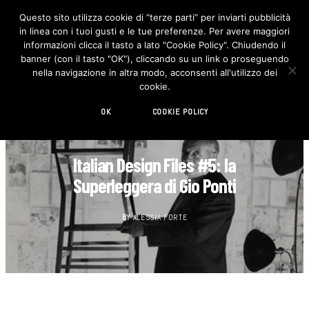
Questo sito utilizza cookie di “terze parti” per inviarti pubblicità
in linea con i tuoi gusti e le tue preferenze. Per avere maggiori
F
I
a
n
informazioni clicca il tasto a lato "Cookie Policy". Chiudendo il
c
s
banner (con il tasto "OK"), cliccando su un link o proseguendo
e
t
b
a
nella navigazione in altra modo, acconsenti all'utilizzo dei
o
g
cookie.
o
r
k
a
m
OK
COOKIE POLICY
CULT
Italian Design Files #5: la
Superleggera di Gio Ponti
BY
ALESSIA FORTE