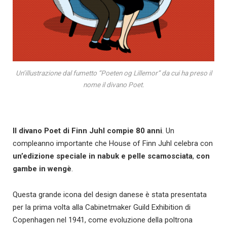
Un’illustrazione dal fumetto “Poeten og Lillemor” da cui ha preso il
nome il divano Poet.
Il divano Poet di Finn Juhl compie 80 anni
. Un
compleanno importante che House of Finn Juhl celebra con
un’edizione speciale in nabuk e pelle scamosciata
,
con
gambe in wengè
.
Questa grande icona del design danese è stata presentata
per la prima volta alla Cabinetmaker Guild Exhibition di
Copenhagen nel 1941, come evoluzione della poltrona