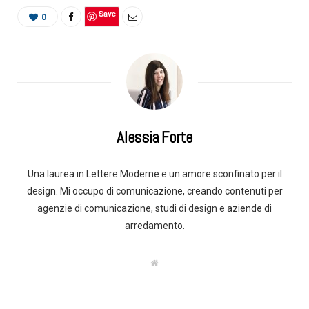
Save
0
Alessia Forte
Una laurea in Lettere Moderne e un amore sconfinato per il
design. Mi occupo di comunicazione, creando contenuti per
agenzie di comunicazione, studi di design e aziende di
arredamento.
W
e
b
s
i
t