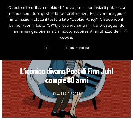
Questo sito utilizza cookie di “terze parti” per inviarti pubblicità
in linea con i tuoi gusti e le tue preferenze. Per avere maggiori
F
I
a
n
informazioni clicca il tasto a lato "Cookie Policy". Chiudendo il
c
s
banner (con il tasto "OK"), cliccando su un link o proseguendo
e
t
b
a
nella navigazione in altra modo, acconsenti all'utilizzo dei
o
g
cookie.
o
r
k
a
m
OK
COOKIE POLICY
CULT
L’iconico divano Poet di Finn Juhl
compie 80 anni
BY
ALESSIA FORTE