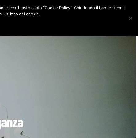
ni clicca il tasto a lato "Cookie Policy". Chiudendo il banner (con il
CONTATTI
l'utilizzo dei cookie.
F
I
P
L
a
n
i
i
c
s
n
n
e
t
t
k
b
a
e
e
o
g
r
d
o
r
e
I
k
a
s
n
m
t
ganza