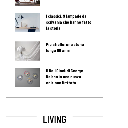
I classici: 9 lampade da
scrivania che hanno fatto
la storia
Pipistrello: una storia
lunga 60 anni
Il Ball Clock di George
Nelson in una nuova
edizione limitata
LIVING