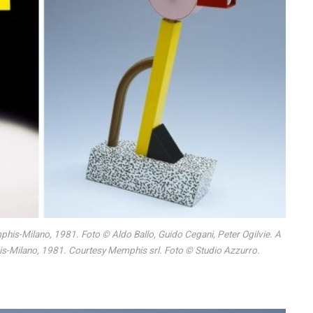
phis-Milano, 1981. Foto © Aldo Ballo, Guido Cegani, Peter Ogilvie. A
is-Milano, 1981. Courtesy Memphis srl. Foto © Studio Azzurro.