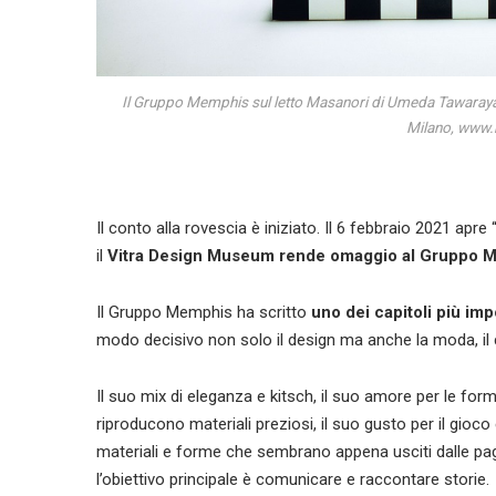
Il Gruppo Memphis sul letto Masanori di Umeda Tawara
Milano, www
Il conto alla rovescia è iniziato. Il 6 febbraio 2021 apre 
il
Vitra Design Museum
rende omaggio al Gruppo Me
Il Gruppo Memphis ha scritto
uno dei capitoli più imp
modo decisivo non solo il design ma anche la moda, il c
Il suo mix di eleganza e kitsch, il suo amore per le forme
riproducono materiali preziosi, il suo gusto per il gioco
materiali e forme che sembrano appena usciti dalle pag
l’obiettivo principale è comunicare e raccontare storie.