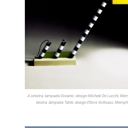
A sinistra: lampada Oceanic, design Michele De Lucchi, Mem
destra: lampada Tahiti, design Ettore Sottsass, Memph