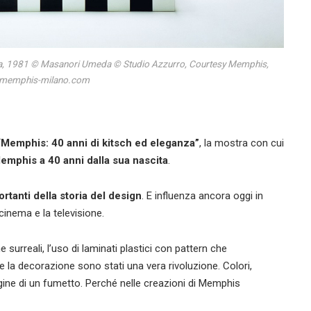
ya, 1981 © Masanori Umeda © Studio Azzurro, Courtesy Memphis,
.memphis-milano.com
“
Memphis: 40 anni di kitsch ed eleganza”
, la mostra con cui
mphis a 40 anni dalla sua nascita
.
ortanti della storia del design
. E influenza ancora oggi in
inema e la televisione.
 surreali, l’uso di laminati plastici con pattern che
 e la decorazione sono stati una vera rivoluzione. Colori,
ine di un fumetto. Perché nelle creazioni di Memphis