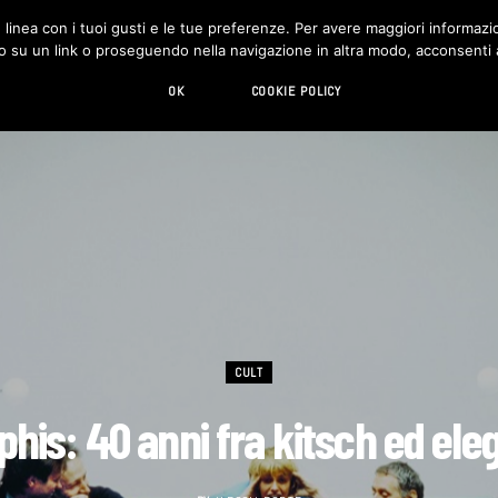
in linea con i tuoi gusti e le tue preferenze. Per avere maggiori informazio
DESIGN
LIVING
HI-TECH
CHI SIAMO
o su un link o proseguendo nella navigazione in altra modo, acconsenti al
OK
COOKIE POLICY
CULT
his: 40 anni fra kitsch ed ele