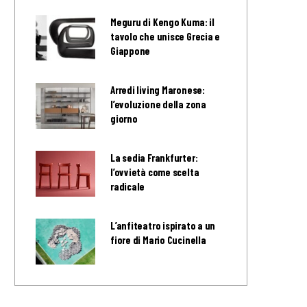
Meguru di Kengo Kuma: il
tavolo che unisce Grecia e
Giappone
Arredi living Maronese:
l’evoluzione della zona
giorno
La sedia Frankfurter:
l’ovvietà come scelta
radicale
L’anfiteatro ispirato a un
fiore di Mario Cucinella