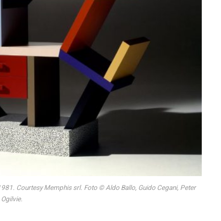
1981. Courtesy Memphis srl. Foto © Aldo Ballo, Guido Cegani, Peter
Ogilvie.