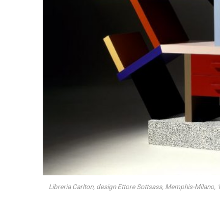
Libreria Carlton, design Ettore Sottsass, Memphis-Milano, 