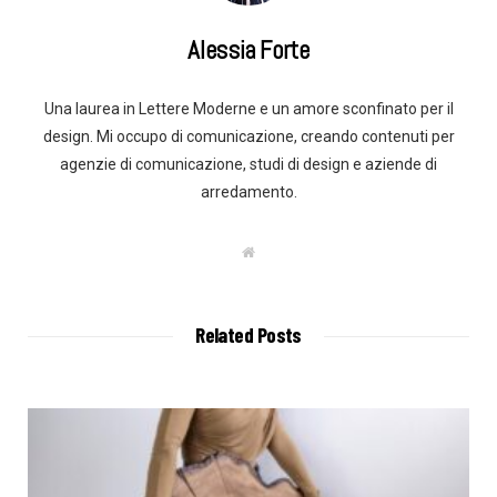
Alessia Forte
Una laurea in Lettere Moderne e un amore sconfinato per il
design. Mi occupo di comunicazione, creando contenuti per
agenzie di comunicazione, studi di design e aziende di
arredamento.
W
e
b
s
i
t
Related Posts
e