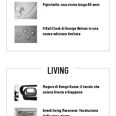
Pipistrello: una storia lunga 60 anni
Il Ball Clock di George Nelson in una
nuova edizione limitata
LIVING
Meguru di Kengo Kuma: il tavolo che
unisce Grecia e Giappone
Arredi living Maronese: l’evoluzione
della zona giorno