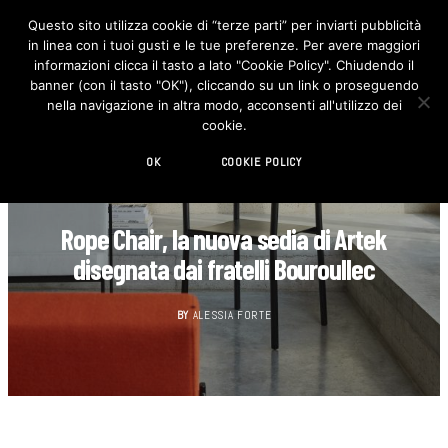
Questo sito utilizza cookie di “terze parti” per inviarti pubblicità
in linea con i tuoi gusti e le tue preferenze. Per avere maggiori
F
I
a
n
informazioni clicca il tasto a lato "Cookie Policy". Chiudendo il
c
s
banner (con il tasto "OK"), cliccando su un link o proseguendo
e
t
b
a
nella navigazione in altra modo, acconsenti all'utilizzo dei
o
g
cookie.
o
r
k
a
m
OK
COOKIE POLICY
DESIGN
Rope Chair, la nuova sedia di Artek
disegnata dai fratelli Bouroullec
BY
ALESSIA FORTE