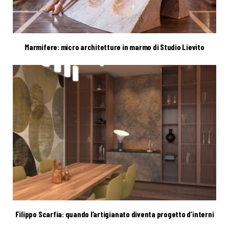
Marmifere: micro architetture in marmo di Studio Lievito
Filippo Scarfia: quando l’artigianato diventa progetto d’interni