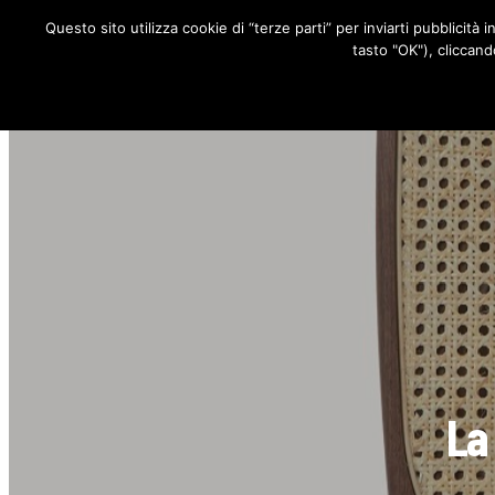
Questo sito utilizza cookie di “terze parti” per inviarti pubblicità 
RUBRICHE
tasto "OK"), cliccand
La