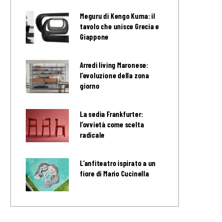
Meguru di Kengo Kuma: il
tavolo che unisce Grecia e
Giappone
Arredi living Maronese:
l’evoluzione della zona
giorno
La sedia Frankfurter:
l’ovvietà come scelta
radicale
L’anfiteatro ispirato a un
fiore di Mario Cucinella