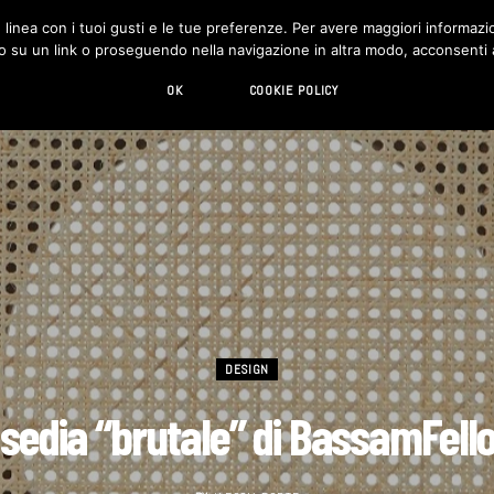
in linea con i tuoi gusti e le tue preferenze. Per avere maggiori informazio
DESIGN
LIVING
HI-TECH
CHI SIAMO
o su un link o proseguendo nella navigazione in altra modo, acconsenti al
OK
COOKIE POLICY
DESIGN
 sedia “brutale” di BassamFell