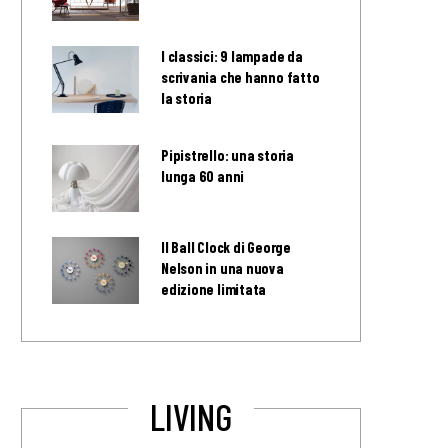
I classici: 9 lampade da
scrivania che hanno fatto
la storia
Pipistrello: una storia
lunga 60 anni
Il Ball Clock di George
Nelson in una nuova
edizione limitata
LIVING