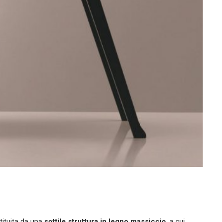
tituita da una
sottile struttura in legno massiccio
, a cui