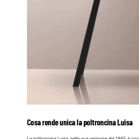
Cosa rende unica la poltroncina Luisa
La poltroncina Luisa, nella sua versione del 1955, è cos