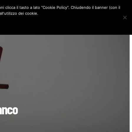
ni clicca il tasto a lato "Cookie Policy". Chiudendo il banner (con il
CONTATTI
l'utilizzo dei cookie.
F
I
P
L
a
n
i
i
c
s
n
n
e
t
t
k
b
a
e
e
o
g
r
d
o
r
e
I
k
a
s
n
m
t
ranco