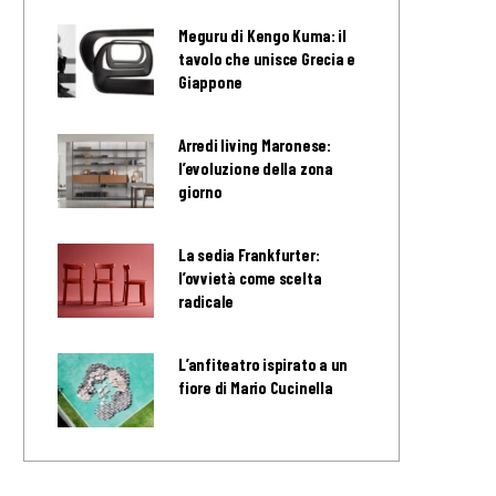
Meguru di Kengo Kuma: il
tavolo che unisce Grecia e
Giappone
Arredi living Maronese:
l’evoluzione della zona
giorno
La sedia Frankfurter:
l’ovvietà come scelta
radicale
L’anfiteatro ispirato a un
fiore di Mario Cucinella