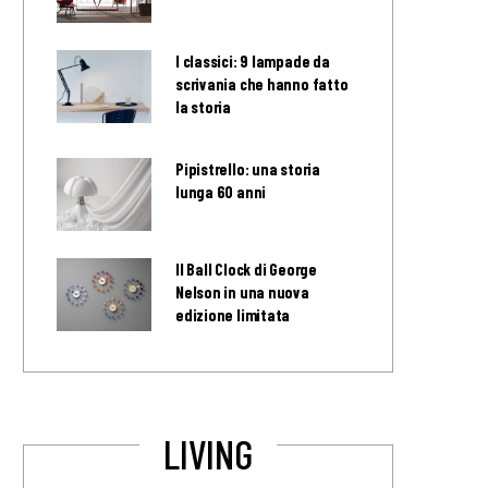
I classici: 9 lampade da
scrivania che hanno fatto
la storia
Pipistrello: una storia
lunga 60 anni
Il Ball Clock di George
Nelson in una nuova
edizione limitata
LIVING