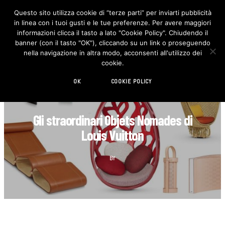
Questo sito utilizza cookie di “terze parti” per inviarti pubblicità
in linea con i tuoi gusti e le tue preferenze. Per avere maggiori
F
I
a
n
informazioni clicca il tasto a lato "Cookie Policy". Chiudendo il
c
s
banner (con il tasto "OK"), cliccando su un link o proseguendo
e
t
b
a
nella navigazione in altra modo, acconsenti all'utilizzo dei
o
g
cookie.
o
r
k
a
m
OK
COOKIE POLICY
DECORAZIONE
Gli straordinari Objets Nomades di
Louis Vuitton
BY