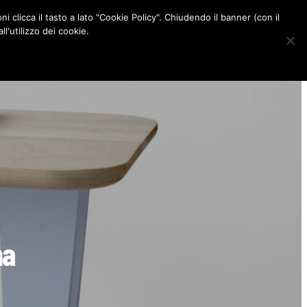
ni clicca il tasto a lato "Cookie Policy". Chiudendo il banner (con il
CONTATTI
l'utilizzo dei cookie.
F
I
P
L
a
n
i
i
c
s
n
n
e
t
t
k
b
a
e
e
o
g
r
d
o
r
e
I
k
a
s
n
m
t
na