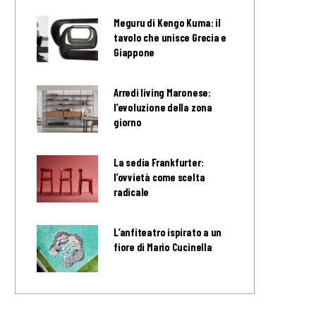
Meguru di Kengo Kuma: il
tavolo che unisce Grecia e
Giappone
Arredi living Maronese:
l’evoluzione della zona
giorno
La sedia Frankfurter:
l’ovvietà come scelta
radicale
L’anfiteatro ispirato a un
fiore di Mario Cucinella