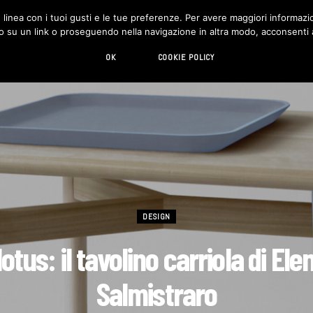
in linea con i tuoi gusti e le tue preferenze. Per avere maggiori informazio
DESIGN
LIVING
HI-TECH
CHI SIAMO
o su un link o proseguendo nella navigazione in altra modo, acconsenti al
OK
COOKIE POLICY
DESIGN
otus: il tavolino carriola di Ele
Salmistraro