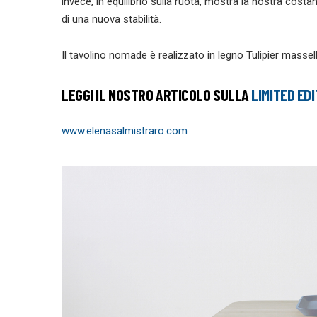
invece, in equilibrio sulla ruota, mostra la nostra costan
di una nuova stabilità.
Il tavolino nomade è realizzato in legno Tulipier massel
LEGGI IL NOSTRO ARTICOLO SULLA
LIMITED ED
www.elenasalmistraro.com