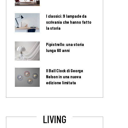
I classici: 9 lampade da
scrivania che hanno fatto
la storia
Pipistrello: una storia
lunga 60 anni
Il Ball Clock di George
Nelson in una nuova
edizione limitata
LIVING