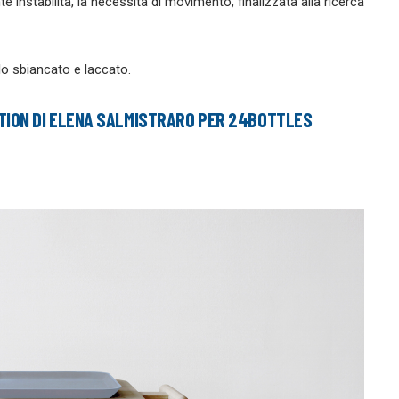
te instabilità, la necessità di movimento, finalizzata alla ricerca
lo sbiancato e laccato.
ITION DI ELENA SALMISTRARO PER 24BOTTLES