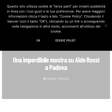
Questo sito utilizza cookie di “terze parti” per inviarti pubblicità
in linea con i tuoi gusti e le tue preferenze. Per avere maggiori
F
I
a
n
informazioni clicca il tasto a lato "Cookie Policy". Chiudendo il
c
s
banner (con il tasto "OK"), cliccando su un link o proseguendo
e
t
b
a
nella navigazione in altra modo, acconsenti all'utilizzo dei
o
g
cookie.
o
r
k
a
m
OK
COOKIE POLICY
AGENDA
Una imperdibile mostra su Aldo Rossi
a Padova
BY
MARCO FORLONI