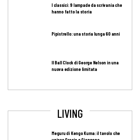
I classici: 9 lampade da scrivania che
hanno fatto la storia
Pipistrello: una storia lunga 60 anni
Il Ball Clock di George Nelson in una
nuova edizione limitata
LIVING
Meguru di Kengo Kuma: il tavolo che
unisce Grecia e Giappone