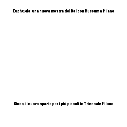
Euphояia: una nuova mostra del Balloon Museum a Milano
Gioco, il nuovo spazio per i più piccoli in Triennale Milano