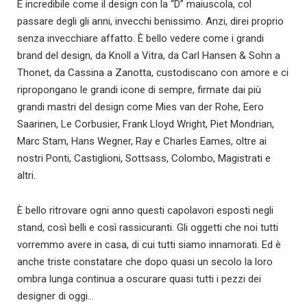
È incredibile come il design con la “D” maiuscola, col
passare degli gli anni, invecchi benissimo. Anzi, direi proprio
senza invecchiare affatto. È bello vedere come i grandi
brand del design, da Knoll a Vitra, da Carl Hansen & Sohn a
Thonet, da Cassina a Zanotta, custodiscano con amore e ci
ripropongano le grandi icone di sempre, firmate dai più
grandi mastri del design come Mies van der Rohe, Eero
Saarinen, Le Corbusier, Frank Lloyd Wright, Piet Mondrian,
Marc Stam, Hans Wegner, Ray e Charles Eames, oltre ai
nostri Ponti, Castiglioni, Sottsass, Colombo, Magistrati e
altri.
È bello ritrovare ogni anno questi capolavori esposti negli
stand, così belli e così rassicuranti. Gli oggetti che noi tutti
vorremmo avere in casa, di cui tutti siamo innamorati. Ed è
anche triste constatare che dopo quasi un secolo la loro
ombra lunga continua a oscurare quasi tutti i pezzi dei
designer di oggi…