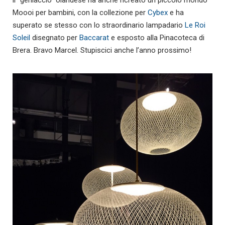
Moooi per bambini, con la collezione per
Cybex
e ha
superato se stesso con lo straordinario lampadario
Le Roi
Soleil
disegnato per
Baccarat
e esposto alla Pinacoteca di
Brera. Bravo Marcel. Stupiscici anche l’anno prossimo!