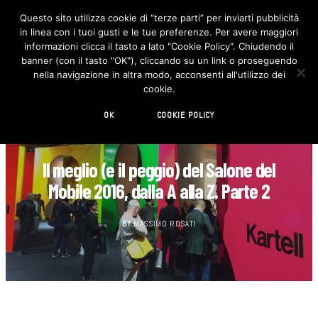
Questo sito utilizza cookie di “terze parti” per inviarti pubblicità
in linea con i tuoi gusti e le tue preferenze. Per avere maggiori
F
I
a
n
informazioni clicca il tasto a lato "Cookie Policy". Chiudendo il
c
s
banner (con il tasto "OK"), cliccando su un link o proseguendo
e
t
b
a
nella navigazione in altra modo, acconsenti all'utilizzo dei
o
g
cookie.
o
r
k
a
m
OK
COOKIE POLICY
DECORAZIONE
Il meglio (e il peggio) del Salone del
Mobile 2016, dalla A alla Z. Parte 2
BY
MASSIMO ROSATI