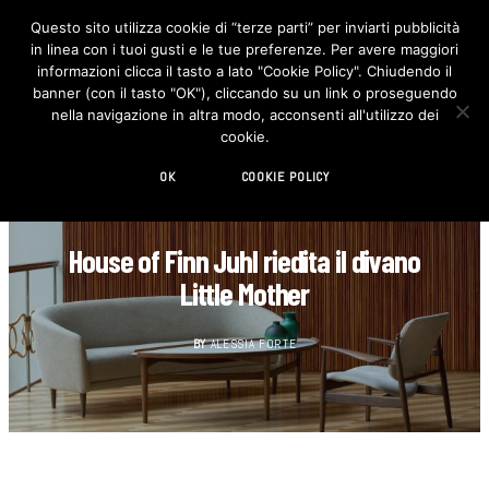
Questo sito utilizza cookie di “terze parti” per inviarti pubblicità
in linea con i tuoi gusti e le tue preferenze. Per avere maggiori
F
I
a
n
informazioni clicca il tasto a lato "Cookie Policy". Chiudendo il
c
s
banner (con il tasto "OK"), cliccando su un link o proseguendo
e
t
b
a
nella navigazione in altra modo, acconsenti all'utilizzo dei
o
g
cookie.
o
r
k
a
m
OK
COOKIE POLICY
DESIGN
House of Finn Juhl riedita il divano
Little Mother
BY
ALESSIA FORTE