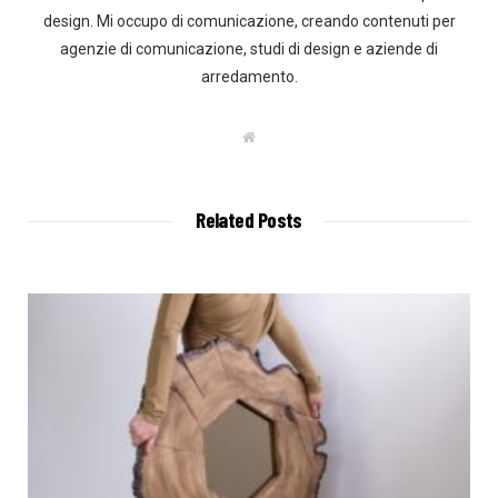
design. Mi occupo di comunicazione, creando contenuti per
agenzie di comunicazione, studi di design e aziende di
arredamento.
W
e
b
s
i
t
Related Posts
e