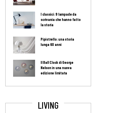
I classici: 9 lampade da
scrivania che hanno fatto
la storia
Pipistrello: una storia
lunga 60 anni
Il Ball Clock di George
Nelson in una nuova
edizione limitata
LIVING