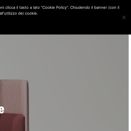
ni clicca il tasto a lato "Cookie Policy". Chiudendo il banner (con il
CONTATTI
l'utilizzo dei cookie.
F
I
P
L
a
n
i
i
c
s
n
n
e
t
t
k
b
a
e
e
o
g
r
d
o
r
e
I
k
a
s
n
m
t
e