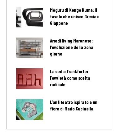
Meguru di Kengo Kuma: il
tavolo che unisce Grecia e
Giappone
Arredi living Maronese:
l’evoluzione della zona
giorno
La sedia Frankfurter:
l’ovvietà come scelta
radicale
L’anfiteatro ispirato a un
fiore di Mario Cucinella