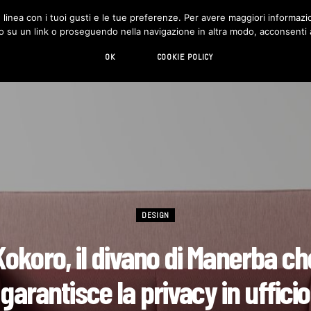
in linea con i tuoi gusti e le tue preferenze. Per avere maggiori informazio
DESIGN
LIVING
HI-TECH
CHI SIAMO
o su un link o proseguendo nella navigazione in altra modo, acconsenti al
OK
COOKIE POLICY
DESIGN
Kokoro, il divano di Manerba ch
garantisce la privacy in ufficio