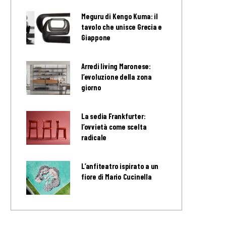
Meguru di Kengo Kuma: il
tavolo che unisce Grecia e
Giappone
Arredi living Maronese:
l’evoluzione della zona
giorno
La sedia Frankfurter:
l’ovvietà come scelta
radicale
L’anfiteatro ispirato a un
fiore di Mario Cucinella