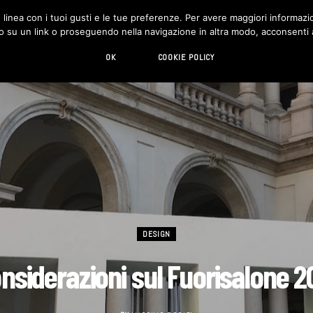
in linea con i tuoi gusti e le tue preferenze. Per avere maggiori informazio
DESIGN
LIVING
HI-TECH
CHI SIAMO
o su un link o proseguendo nella navigazione in altra modo, acconsenti al
OK
COOKIE POLICY
DESIGN
nsiderazioni sul Fuorisalone 2