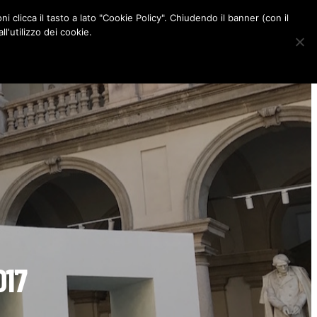
ni clicca il tasto a lato "Cookie Policy". Chiudendo il banner (con il
CONTATTI
l'utilizzo dei cookie.
F
I
P
L
a
n
i
i
c
s
n
n
e
t
t
k
b
a
e
e
o
g
r
d
o
r
e
I
k
a
s
n
m
t
017