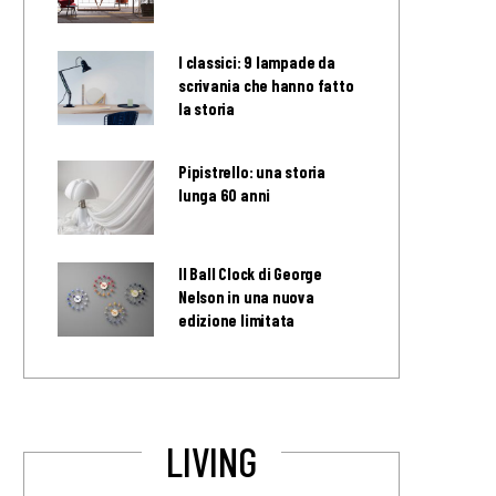
I classici: 9 lampade da
scrivania che hanno fatto
la storia
Pipistrello: una storia
lunga 60 anni
Il Ball Clock di George
Nelson in una nuova
edizione limitata
LIVING