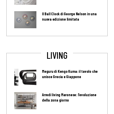
Il Ball Clock di George Nelson in una
nuova edizione limitata
LIVING
Meguru di Kengo Kuma: il tavolo che
unisce Grecia e Giappone
Arredi living Maronese: l’evoluzione
della zona giorno