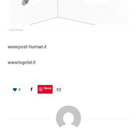
www.post-human.it
www.logotel.it
Save
0