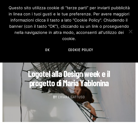
Questo sito utilizza cookie di “terze parti” per inviarti pubblicità
in linea con i tuoi gusti e le tue preferenze. Per avere maggiori
F
I
a
n
informazioni clicca il tasto a lato "Cookie Policy". Chiudendo il
c
s
banner (con il tasto "OK"), cliccando su un link o proseguendo
e
t
b
a
nella navigazione in altra modo, acconsenti all'utilizzo dei
o
g
cookie.
o
r
k
a
m
OK
COOKIE POLICY
LIFESTYLE
Logotel alla Design week e il
progetto di Maria Yablonina
BY
CHIARA GATTUSO