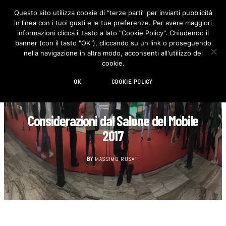
Questo sito utilizza cookie di “terze parti” per inviarti pubblicità
in linea con i tuoi gusti e le tue preferenze. Per avere maggiori
F
I
a
n
informazioni clicca il tasto a lato "Cookie Policy". Chiudendo il
c
s
banner (con il tasto "OK"), cliccando su un link o proseguendo
e
t
b
a
nella navigazione in altra modo, acconsenti all'utilizzo dei
o
g
cookie.
o
r
k
a
m
OK
COOKIE POLICY
DESIGN
Considerazioni dal Salone del Mobile
2017
BY
MASSIMO ROSATI