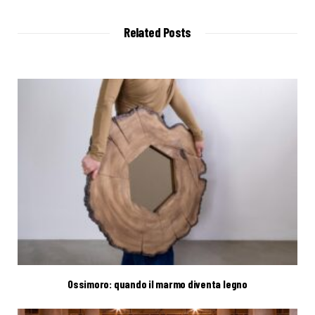
s
i
t
Related Posts
e
Ossimoro: quando il marmo diventa legno