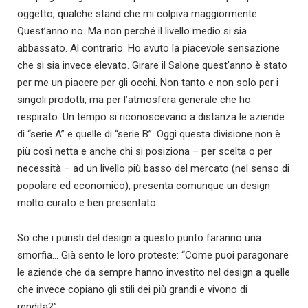
oggetto, qualche stand che mi colpiva maggiormente.
Quest’anno no. Ma non perché il livello medio si sia
abbassato. Al contrario. Ho avuto la piacevole sensazione
che si sia invece elevato. Girare il Salone quest’anno è stato
per me un piacere per gli occhi. Non tanto e non solo per i
singoli prodotti, ma per l’atmosfera generale che ho
respirato. Un tempo si riconoscevano a distanza le aziende
di “serie A” e quelle di “serie B”. Oggi questa divisione non è
più così netta e anche chi si posiziona – per scelta o per
necessità – ad un livello più basso del mercato (nel senso di
popolare ed economico), presenta comunque un design
molto curato e ben presentato.
So che i puristi del design a questo punto faranno una
smorfia… Già sento le loro proteste: “Come puoi paragonare
le aziende che da sempre hanno investito nel design a quelle
che invece copiano gli stili dei più grandi e vivono di
rendita?”.