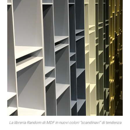
La libreria Random di MDF in nuovi colori “scandinavi” di tendenza