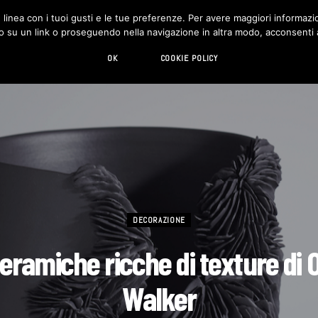
in linea con i tuoi gusti e le tue preferenze. Per avere maggiori informazio
DESIGN
LIVING
HI-TECH
CHI SIAMO
o su un link o proseguendo nella navigazione in altra modo, acconsenti al
OK
COOKIE POLICY
DECORAZIONE
eramiche ricche di texture di O
Walker