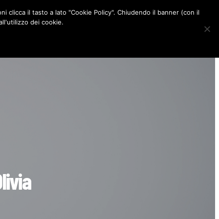
ni clicca il tasto a lato "Cookie Policy". Chiudendo il banner (con il
CONTATTI
l'utilizzo dei cookie.
F
I
P
L
a
n
i
i
c
s
n
n
e
t
t
k
b
a
e
e
o
g
r
d
o
r
e
I
k
a
s
n
m
t
livia