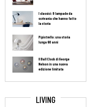
I classici: 9 lampade da
scrivania che hanno fatto
la storia
Pipistrello: una storia
lunga 60 anni
Il Ball Clock di George
Nelson in una nuova
edizione limitata
LIVING