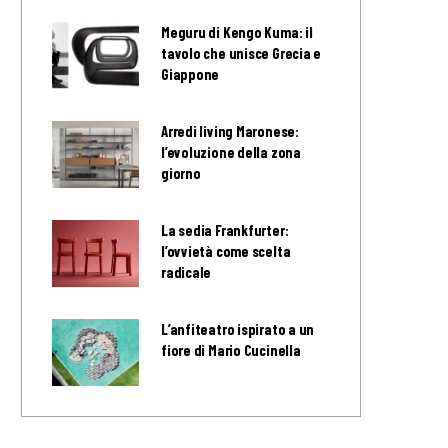
Meguru di Kengo Kuma: il
tavolo che unisce Grecia e
Giappone
Arredi living Maronese:
l’evoluzione della zona
giorno
La sedia Frankfurter:
l’ovvietà come scelta
radicale
L’anfiteatro ispirato a un
fiore di Mario Cucinella