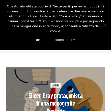
Questo sito utilizza cookie di “terze parti” per inviarti pubblicità
in linea con i tuoi gusti e le tue preferenze. Per avere maggiori
F
I
a
n
informazioni clicca il tasto a lato "Cookie Policy". Chiudendo il
c
s
banner (con il tasto "OK"), cliccando su un link o proseguendo
e
t
b
a
nella navigazione in altra modo, acconsenti all'utilizzo dei
o
g
CATEGOR
cookie.
o
r
CATEGORY
k
a
m
Libri
OK
COOKIE POLICY
LIBRI
Eileen Gray protagonista
di una monografia
illustrata