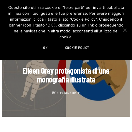
Questo sito utilizza cookie di “terze parti” per inviarti pubblicità
in linea con i tuoi gusti e le tue preferenze. Per avere maggiori
F
I
a
n
informazioni clicca il tasto a lato "Cookie Policy". Chiudendo il
c
s
banner (con il tasto "OK"), cliccando su un link o proseguendo
e
t
b
a
nella navigazione in altra modo, acconsenti all'utilizzo dei
o
g
cookie.
o
r
k
a
m
OK
COOKIE POLICY
LIBRI
Eileen Gray protagonista di una
monografia illustrata
BY
ALESSIA FORTE