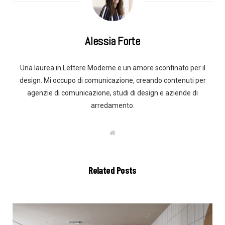
Alessia Forte
Una laurea in Lettere Moderne e un amore sconfinato per il
design. Mi occupo di comunicazione, creando contenuti per
agenzie di comunicazione, studi di design e aziende di
arredamento.
W
e
b
s
i
t
Related Posts
e