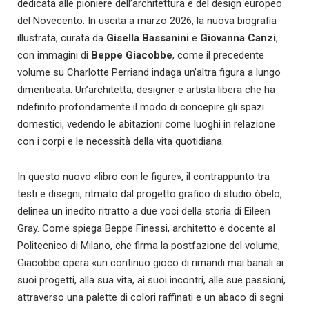
dedicata alle pioniere dell’architettura e del design europeo
del Novecento. In uscita a marzo 2026, la nuova biografia
illustrata, curata da
Gisella Bassanini
e
Giovanna Canzi
,
con immagini di
Beppe Giacobbe
, come il precedente
volume su Charlotte Perriand indaga un’altra figura a lungo
dimenticata. Un’architetta, designer e artista libera che ha
ridefinito profondamente il modo di concepire gli spazi
domestici, vedendo le abitazioni come luoghi in relazione
con i corpi e le necessità della vita quotidiana.
In questo nuovo «libro con le figure», il contrappunto tra
testi e disegni, ritmato dal progetto grafico di studio òbelo,
delinea un inedito ritratto a due voci della storia di Eileen
Gray. Come spiega Beppe Finessi, architetto e docente al
Politecnico di Milano, che firma la postfazione del volume,
Giacobbe opera «un continuo gioco di rimandi mai banali ai
suoi progetti, alla sua vita, ai suoi incontri, alle sue passioni,
attraverso una palette di colori raffinati e un abaco di segni