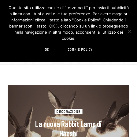
Questo sito utilizza cookie di “terze parti” per inviarti pubblicità
in linea con i tuoi gusti e le tue preferenze. Per avere maggiori
F
I
a
n
informazioni clicca il tasto a lato "Cookie Policy". Chiudendo il
c
s
banner (con il tasto "OK"), cliccando su un link o proseguendo
e
t
b
a
nella navigazione in altra modo, acconsenti all'utilizzo dei
o
g
SEARCH
cookie.
o
r
7 RESULTS
k
a
m
haoshi
OK
COOKIE POLICY
DECORAZIONE
La nuova Rabbit Lamp di
Haoshi