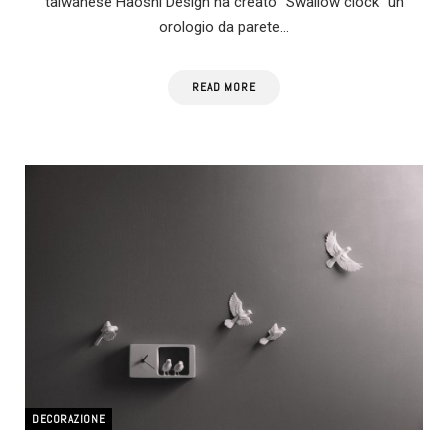
taiwanese Haoshi Design ha creato “Swallow clock” un
orologio da parete…
READ MORE
DECORAZIONE