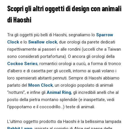
Scopri gli altri oggetti di design con animali
di Haoshi
Tra gli oggetti più belli di Haoshi, segnaliamo lo
Sparrow
Clock
e lo
Swallow clock
, due orologi da parete dedicati
rispettivamente ai passeri e alle rondini (uccelli che a Taiwan
sono considerati portafortuna). O ancora gli orologi della
Cockoo Series
, romantici orologi a cucù, a forma di tronco
d’albero e di casetta per gli uccelli, intorno ai quali volano i
loro spensierati abitanti pennuti. Sempre di Haoshi abbiamo
parlato del
Moon Clock
, un orologio popolato di animali
“notturni”, e infine gli
Animal Ring
, gli incredibili anelli che al
posto della pietra montano splendide (e inaspettate, vedi
l’ippopotamo e il coccodrillo…) teste di animali.
L’ultimo oggetto prodotto da Haoshi è la bellissima lampada
Rabbit Lamp
, ispirata al coniglio di Alice nel paese delle