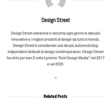
Design Street
Design Street seleziona e racconta ogni giorno le idee più
innovative e i migliori prodotti di design da tutto il mondo.
Design Street è considerato uno dei più autorevoli blog
indipendenti dedicati al design contemporaneo. Design Street
ha vinto per ben 2 volte il premio "Best Design Media": nel 2017
e nel 2020.
W
e
b
s
i
t
Related Posts
e