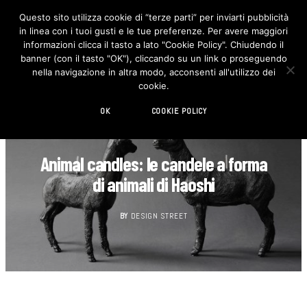
Questo sito utilizza cookie di “terze parti” per inviarti pubblicità
in linea con i tuoi gusti e le tue preferenze. Per avere maggiori
F
I
a
n
informazioni clicca il tasto a lato "Cookie Policy". Chiudendo il
c
s
banner (con il tasto "OK"), cliccando su un link o proseguendo
e
t
b
a
nella navigazione in altra modo, acconsenti all'utilizzo dei
o
g
cookie.
o
r
k
a
m
OK
COOKIE POLICY
DECORAZIONE
Animal candles: le candele a forma
di animali di Haoshi
BY
DESIGN STREET