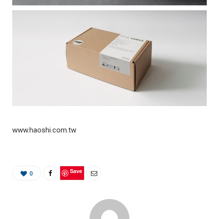
www.haoshi.com.tw
Save
0