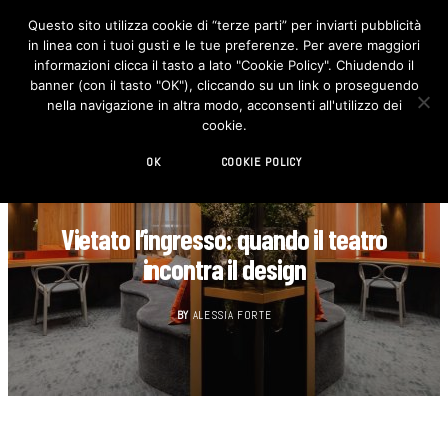
Questo sito utilizza cookie di “terze parti” per inviarti pubblicità
in linea con i tuoi gusti e le tue preferenze. Per avere maggiori
F
I
a
n
informazioni clicca il tasto a lato "Cookie Policy". Chiudendo il
c
s
banner (con il tasto "OK"), cliccando su un link o proseguendo
e
t
b
a
nella navigazione in altra modo, acconsenti all'utilizzo dei
o
g
cookie.
o
r
k
a
m
OK
COOKIE POLICY
DESIGN
Vietato l’ingresso: quando il teatro
incontra il design
BY
ALESSIA FORTE