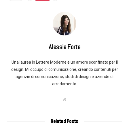
Alessia Forte
Una laurea in Lettere Moderne e un amore sconfinato per il
design. Mi occupo di comunicazione, creando contenuti per
agenzie di comunicazione, studi di design e aziende di
arredamento.
W
e
b
s
i
t
Related Posts
e