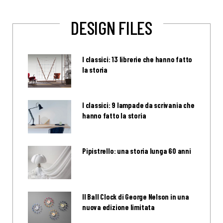
DESIGN FILES
I classici: 13 librerie che hanno fatto
la storia
I classici: 9 lampade da scrivania che
hanno fatto la storia
Pipistrello: una storia lunga 60 anni
Il Ball Clock di George Nelson in una
nuova edizione limitata