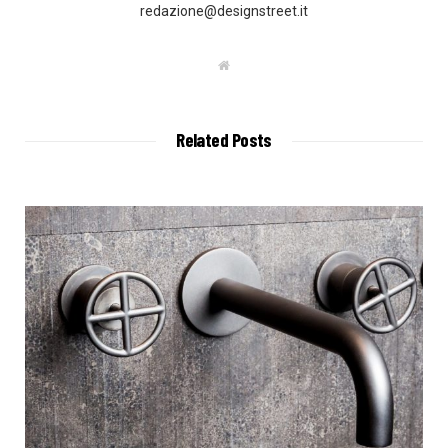
redazione@designstreet.it
W
e
b
s
i
t
Related Posts
e