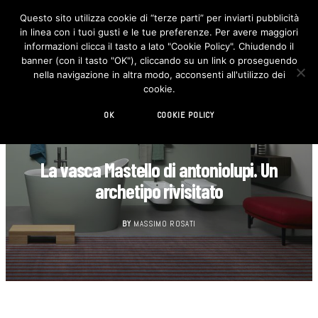
Questo sito utilizza cookie di “terze parti” per inviarti pubblicità
in linea con i tuoi gusti e le tue preferenze. Per avere maggiori
F
I
a
n
informazioni clicca il tasto a lato "Cookie Policy". Chiudendo il
c
s
banner (con il tasto "OK"), cliccando su un link o proseguendo
e
t
b
a
nella navigazione in altra modo, acconsenti all'utilizzo dei
o
g
cookie.
o
r
k
a
m
OK
COOKIE POLICY
BAGNO
La vasca Mastello di antoniolupi. Un
archetipo rivisitato
BY
MASSIMO ROSATI