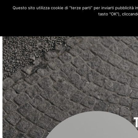
Questo sito utilizza cookie di “terze parti” per inviarti pubblicità 
RUBRICHE
tasto "OK"), cliccand
T