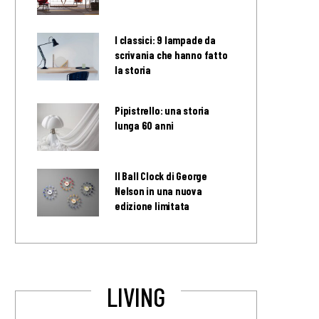
I classici: 9 lampade da
scrivania che hanno fatto
la storia
Pipistrello: una storia
lunga 60 anni
Il Ball Clock di George
Nelson in una nuova
edizione limitata
LIVING