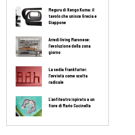
Meguru di Kengo Kuma: il
tavolo che unisce Grecia e
Giappone
Arredi living Maronese:
l’evoluzione della zona
giorno
La sedia Frankfurter:
l’ovvietà come scelta
radicale
L’anfiteatro ispirato a un
fiore di Mario Cucinella