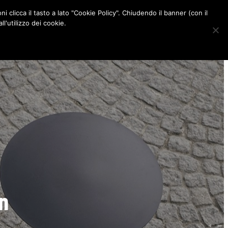
ni clicca il tasto a lato "Cookie Policy". Chiudendo il banner (con il
CONTATTI
l'utilizzo dei cookie.
F
I
P
L
a
n
i
i
c
s
n
n
e
t
t
k
b
a
e
e
o
g
r
d
o
r
e
I
k
a
s
n
m
t
gn