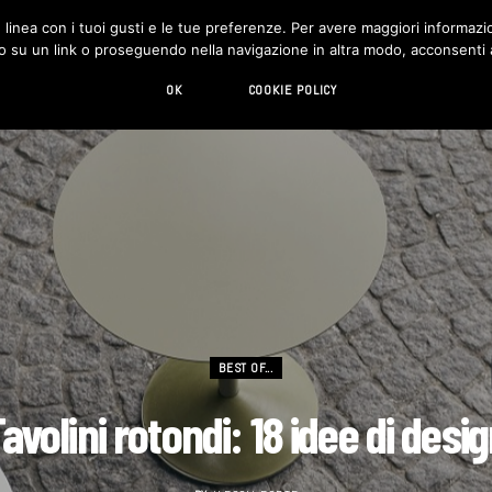
in linea con i tuoi gusti e le tue preferenze. Per avere maggiori informazio
DESIGN
LIVING
HI-TECH
CHI SIAMO
o su un link o proseguendo nella navigazione in altra modo, acconsenti al
OK
COOKIE POLICY
BEST OF...
avolini rotondi: 18 idee di desi