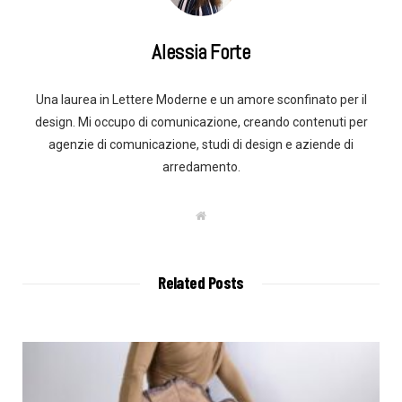
Alessia Forte
Una laurea in Lettere Moderne e un amore sconfinato per il
design. Mi occupo di comunicazione, creando contenuti per
agenzie di comunicazione, studi di design e aziende di
arredamento.
W
e
b
s
i
t
Related Posts
e