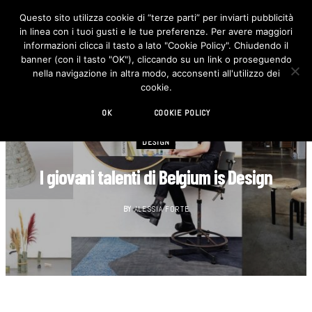
Questo sito utilizza cookie di “terze parti” per inviarti pubblicità
in linea con i tuoi gusti e le tue preferenze. Per avere maggiori
F
I
a
n
informazioni clicca il tasto a lato "Cookie Policy". Chiudendo il
c
s
banner (con il tasto "OK"), cliccando su un link o proseguendo
e
t
b
a
nella navigazione in altra modo, acconsenti all'utilizzo dei
o
g
cookie.
o
r
k
a
m
OK
COOKIE POLICY
DESIGN
I giovani talenti di Belgium is Design
BY
ALESSIA FORTE