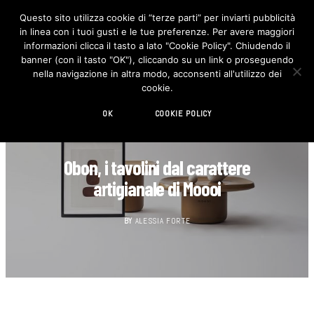
Questo sito utilizza cookie di “terze parti” per inviarti pubblicità
in linea con i tuoi gusti e le tue preferenze. Per avere maggiori
F
I
a
n
informazioni clicca il tasto a lato "Cookie Policy". Chiudendo il
c
s
banner (con il tasto "OK"), cliccando su un link o proseguendo
e
t
b
a
nella navigazione in altra modo, acconsenti all'utilizzo dei
o
g
cookie.
o
r
k
a
m
OK
COOKIE POLICY
DESIGN
Obon, i tavolini dal carattere
artigianale di Moooi
BY
ALESSIA FORTE