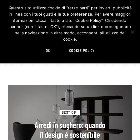
Questo sito utilizza cookie di “terze parti” per inviarti pubblicità
in linea con i tuoi gusti e le tue preferenze. Per avere maggiori
F
I
a
n
informazioni clicca il tasto a lato "Cookie Policy". Chiudendo il
c
s
banner (con il tasto "OK"), cliccando su un link o proseguendo
e
t
b
a
nella navigazione in altra modo, acconsenti all'utilizzo dei
o
g
BROWSIN
cookie.
o
r
TAG
k
a
m
sughero
OK
COOKIE POLICY
BEST OF...
Arredi in sughero: quando
il design è sostenibile