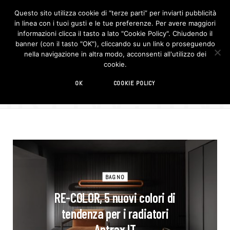
Questo sito utilizza cookie di “terze parti” per inviarti pubblicità
in linea con i tuoi gusti e le tue preferenze. Per avere maggiori
F
I
a
n
informazioni clicca il tasto a lato "Cookie Policy". Chiudendo il
c
s
banner (con il tasto "OK"), cliccando su un link o proseguendo
e
t
b
a
nella navigazione in altra modo, acconsenti all'utilizzo dei
o
g
BROWSIN
cookie.
o
r
TAG
k
a
m
radiatore
OK
COOKIE POLICY
BAGNO
RE-COLOR, 5 nuovi colori di
tendenza per i radiatori
Antrax IT