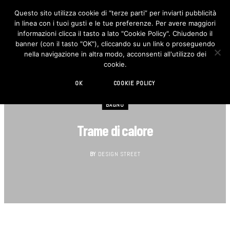
Questo sito utilizza cookie di “terze parti” per inviarti pubblicità
in linea con i tuoi gusti e le tue preferenze. Per avere maggiori
F
I
a
n
informazioni clicca il tasto a lato "Cookie Policy". Chiudendo il
c
s
banner (con il tasto "OK"), cliccando su un link o proseguendo
e
t
b
a
nella navigazione in altra modo, acconsenti all'utilizzo dei
o
g
cookie.
o
r
k
a
m
OK
COOKIE POLICY
BAGNO
Trame di calore
BY
DESIGN STREET