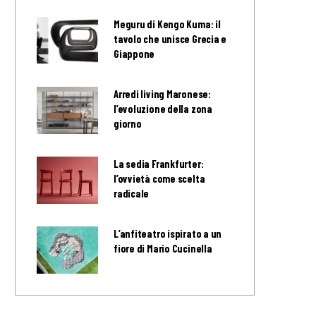
Meguru di Kengo Kuma: il
tavolo che unisce Grecia e
Giappone
Arredi living Maronese:
l’evoluzione della zona
giorno
La sedia Frankfurter:
l’ovvietà come scelta
radicale
L’anfiteatro ispirato a un
fiore di Mario Cucinella