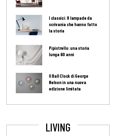
I classici: 9 lampade da
scrivania che hanno fatto
la storia
Pipistrello: una storia
lunga 60 anni
Il Ball Clock di George
Nelson in una nuova
edizione limitata
LIVING