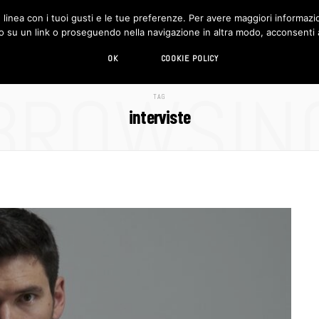
in linea con i tuoi gusti e le tue preferenze. Per avere maggiori informazio
DESIGN
LIVING
HI-TECH
CHI SIAMO
o su un link o proseguendo nella navigazione in altra modo, acconsenti al
OK
COOKIE POLICY
BROWSIN
TAG
interviste