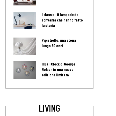
I classici: 9 lampade da
scrivania che hanno fatto
la storia
Pipistrello: una storia
lunga 60 anni
Il Ball Clock di George
Nelson in una nuova
edizione limitata
LIVING