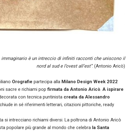
o immaginario è un intreccio di infiniti racconti che uniscono il
nord al sud e l’ovest all’est”
. (Antonio Aricò)
iliano
Orografie
partecipa alla
Milano Design Week 2022
oni sacre e richiami pop
firmata da Antonio Aricò
.
A ispirare
ecorata con tecnica puntinista
creata da Alessandro
ude in sé riferimenti letterari, citazioni pittoriche, ready
 si intrecciano richiami diversi. La poltrona di Antonio Aricò
festa popolare più grande al mondo che celebra
la Santa