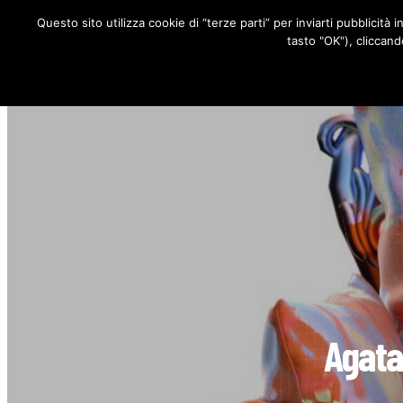
Questo sito utilizza cookie di “terze parti” per inviarti pubblicità 
RUBRICHE
tasto "OK"), cliccand
Agata,