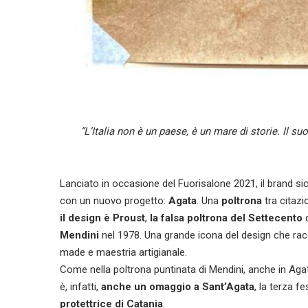
“L’Italia non è un paese, è un mare di storie. Il su
Lanciato in occasione del Fuorisalone 2021, il brand sic
con un nuovo progetto:
Agata
. Una
poltrona
tra citazi
il design è Proust
,
la falsa poltrona del Settecento
d
Mendini
nel 1978. Una grande icona del design che racchi
made e maestria artigianale.
Come nella poltrona puntinata di Mendini, anche in Agata
è, infatti,
anche un omaggio a Sant’Agata
, la terza 
protettrice di Catania
.