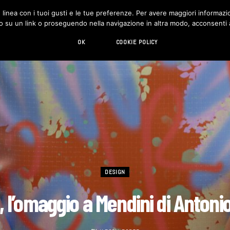
in linea con i tuoi gusti e le tue preferenze. Per avere maggiori informazio
DESIGN
LIVING
HI-TECH
CHI SIAMO
o su un link o proseguendo nella navigazione in altra modo, acconsenti al
OK
COOKIE POLICY
DESIGN
 l’omaggio a Mendini di Antoni