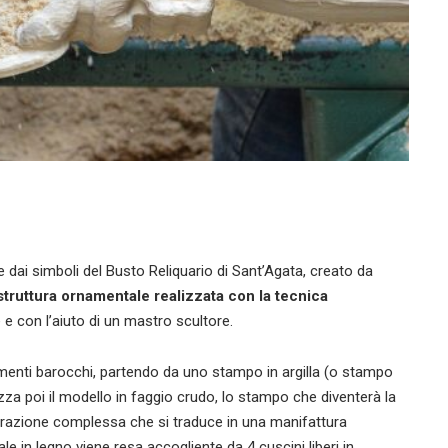
 dai simboli del Busto Reliquario di Sant’Agata, creato da
struttura ornamentale realizzata con la tecnica
e con l’aiuto di un mastro scultore.
lementi barocchi, partendo da uno stampo in argilla (o stampo
izza poi il modello in faggio crudo, lo stampo che diventerà la
razione complessa che si traduce in una manifattura
le in legno viene resa accogliente da 4 cuscini liberi in