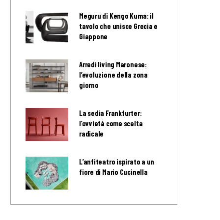
Meguru di Kengo Kuma: il
tavolo che unisce Grecia e
Giappone
Arredi living Maronese:
l’evoluzione della zona
giorno
La sedia Frankfurter:
l’ovvietà come scelta
radicale
L’anfiteatro ispirato a un
fiore di Mario Cucinella