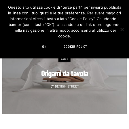
Questo sito utilizza cookie di “terze parti” per inviarti pubblicità
in linea con i tuoi gusti e le tue preferenze. Per avere maggiori
F
I
a
n
informazioni clicca il tasto a lato "Cookie Policy". Chiudendo il
c
s
banner (con il tasto "OK"), cliccando su un link o proseguendo
e
t
b
a
nella navigazione in altra modo, acconsenti all'utilizzo dei
o
g
cookie.
o
r
k
a
m
OK
COOKIE POLICY
CULT
Origami da tavola
BY
DESIGN STREET