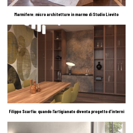
Marmifere: micro architetture in marmo di Studio Lievito
Filippo Scarfia: quando l’artigianato diventa progetto d’interni