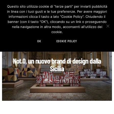
Questo sito utilizza cookie di “terze parti” per inviarti pubblicità
in linea con i tuoi gusti e le tue preferenze. Per avere maggiori
F
I
a
n
informazioni clicca il tasto a lato "Cookie Policy". Chiudendo il
c
s
banner (con il tasto "OK"), cliccando su un link o proseguendo
e
t
b
a
nella navigazione in altra modo, acconsenti all'utilizzo dei
o
g
cookie.
o
r
k
a
m
OK
COOKIE POLICY
DESIGN
Not.O, un nuovo brand di design dalla
Sicilia
BY
ALESSIA FORTE