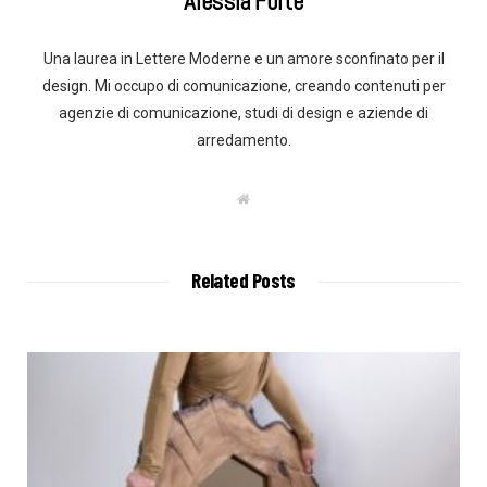
Alessia Forte
Una laurea in Lettere Moderne e un amore sconfinato per il
design. Mi occupo di comunicazione, creando contenuti per
agenzie di comunicazione, studi di design e aziende di
arredamento.
W
e
b
s
i
t
Related Posts
e