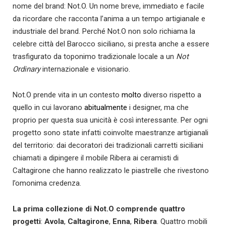
nome del brand: Not.O. Un nome breve, immediato e facile
da ricordare che racconta l’anima a un tempo artigianale e
industriale del brand. Perché Not.O non solo richiama la
celebre città del Barocco siciliano, si presta anche a essere
trasfigurato da toponimo tradizionale locale a un
Not
Ordinary
internazionale e visionario.
Not.O prende vita in un contesto
molto
diverso rispetto a
quello in cui lavorano
abitualmente
i designer, ma che
proprio per questa sua unicità è così interessante. Per ogni
progetto sono state infatti coinvolte maestranze artigianali
del territorio: dai decoratori dei tradizionali carretti siciliani
chiamati a dipingere il mobile Ribera ai ceramisti di
Caltagirone che hanno realizzato le piastrelle che rivestono
l’omonima credenza.
La prima collezione di Not.O comprende quattro
progetti
:
Avola
,
Caltagirone
,
Enna
,
Ribera
. Quattro mobili