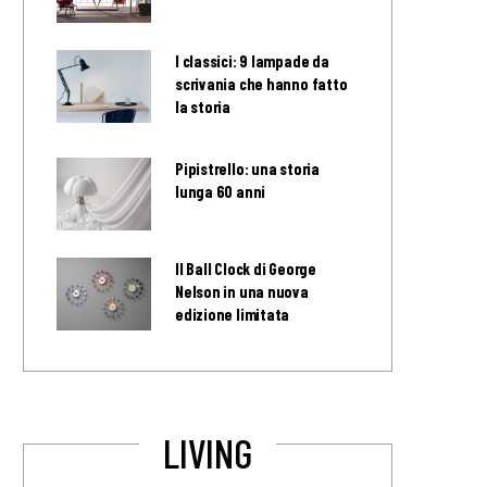
I classici: 9 lampade da
scrivania che hanno fatto
la storia
Pipistrello: una storia
lunga 60 anni
Il Ball Clock di George
Nelson in una nuova
edizione limitata
LIVING