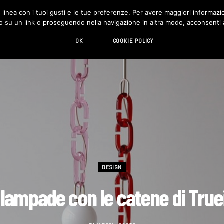
in linea con i tuoi gusti e le tue preferenze. Per avere maggiori informazio
DESIGN
LIVING
HI-TECH
CHI SIAMO
o su un link o proseguendo nella navigazione in altra modo, acconsenti al
OK
COOKIE POLICY
DESIGN
 lampade con le catene di True