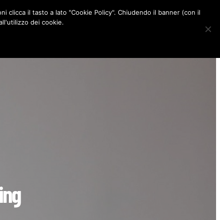
ni clicca il tasto a lato "Cookie Policy". Chiudendo il banner (con il
CONTATTI
l'utilizzo dei cookie.
F
I
P
L
a
n
i
i
c
s
n
n
e
t
t
k
b
a
e
e
o
g
r
d
o
r
e
I
k
a
s
n
m
t
ing