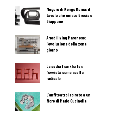
Meguru di Kengo Kuma: il
tavolo che unisce Grecia e
Giappone
Arredi living Maronese:
l’evoluzione della zona
giorno
La sedia Frankfurter:
l’ovvietà come scelta
radicale
L’anfiteatro ispirato a un
fiore di Mario Cucinella