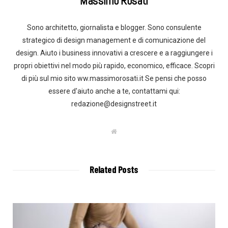
Massimo Rosati
Sono architetto, giornalista e blogger. Sono consulente
strategico di design management e di comunicazione del
design. Aiuto i business innovativi a crescere e a raggiungere i
propri obiettivi nel modo più rapido, economico, efficace. Scopri
di più sul mio sito ww.massimorosati.it Se pensi che posso
essere d'aiuto anche a te, contattami qui:
redazione@designstreet.it
W
e
b
s
i
t
Related Posts
e