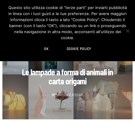
Questo sito utilizza cookie di “terze parti” per inviarti pubblicità
in linea con i tuoi gusti e le tue preferenze. Per avere maggiori
F
I
a
n
informazioni clicca il tasto a lato "Cookie Policy". Chiudendo il
c
s
banner (con il tasto "OK"), cliccando su un link o proseguendo
e
t
b
a
nella navigazione in altra modo, acconsenti all'utilizzo dei
o
g
cookie.
o
r
k
a
m
OK
COOKIE POLICY
DESIGN
Le lampade a forma di animali in
carta origami
BY
MASSIMO ROSATI