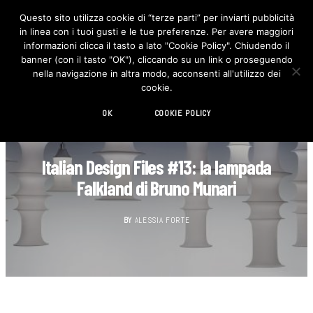
Questo sito utilizza cookie di “terze parti” per inviarti pubblicità
in linea con i tuoi gusti e le tue preferenze. Per avere maggiori
F
I
a
n
informazioni clicca il tasto a lato "Cookie Policy". Chiudendo il
c
s
banner (con il tasto "OK"), cliccando su un link o proseguendo
e
t
b
a
nella navigazione in altra modo, acconsenti all'utilizzo dei
o
g
cookie.
o
r
k
a
m
OK
COOKIE POLICY
DESIGN FILES
Italian Design Files #13: la lampada
Falkland di Bruno Munari
BY
ALESSIA FORTE