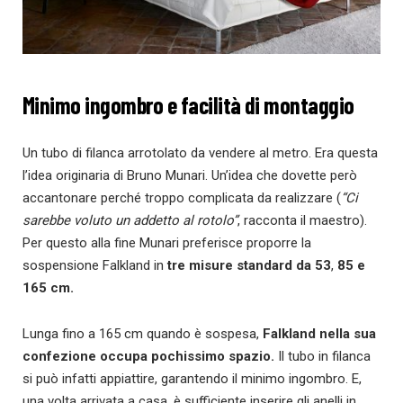
Minimo ingombro e facilità di montaggio
Un tubo di filanca arrotolato da vendere al metro. Era questa
l’idea originaria di Bruno Munari. Un’idea che dovette però
accantonare perché troppo complicata da realizzare (
“Ci
sarebbe voluto un addetto al rotolo”
, racconta il maestro).
Per questo alla fine Munari preferisce proporre la
sospensione Falkland in
tre misure standard da 53
,
85 e
165 cm.
Lunga fino a 165 cm quando è sospesa,
Falkland nella sua
confezione occupa pochissimo spazio.
Il tubo in filanca
si può infatti appiattire, garantendo il minimo ingombro. E,
una volta arrivata a casa, è sufficiente inserire gli anelli in