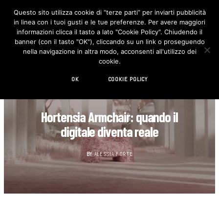
Questo sito utilizza cookie di “terze parti” per inviarti pubblicità
in linea con i tuoi gusti e le tue preferenze. Per avere maggiori
F
I
a
n
informazioni clicca il tasto a lato "Cookie Policy". Chiudendo il
c
s
banner (con il tasto "OK"), cliccando su un link o proseguendo
e
t
b
a
nella navigazione in altra modo, acconsenti all'utilizzo dei
o
g
cookie.
o
r
k
a
m
OK
COOKIE POLICY
DESIGN
Hortensia Armchair: quando il
digitale diventa reale
BY
ALESSIA FORTE