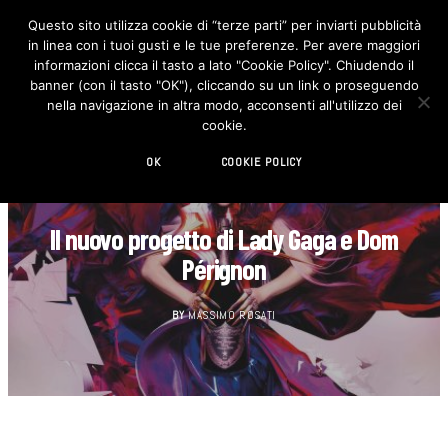
Questo sito utilizza cookie di “terze parti” per inviarti pubblicità
in linea con i tuoi gusti e le tue preferenze. Per avere maggiori
F
I
a
n
informazioni clicca il tasto a lato "Cookie Policy". Chiudendo il
c
s
banner (con il tasto "OK"), cliccando su un link o proseguendo
e
t
b
a
nella navigazione in altra modo, acconsenti all'utilizzo dei
o
g
cookie.
o
r
k
a
m
OK
COOKIE POLICY
ARTE
Il nuovo progetto di Lady Gaga e Dom
Pérignon
BY
MASSIMO ROSATI