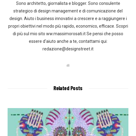
Sono architetto, giornalista e blogger. Sono consulente
strategico di design management e di comunicazione del
design. Aiuto i business innovativi a crescere e a raggiungere i
propri obiettivi nel modo più rapido, economico, efficace. Scopri
di più sul mio sito ww.massimorosati.it Se pensi che posso
essere d'aiuto anche a te, contattami qui:
redazione@designstreet.it
W
e
b
s
i
t
Related Posts
e