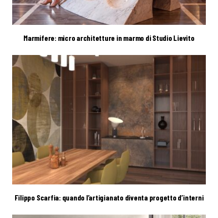
Marmifere: micro architetture in marmo di Studio Lievito
Filippo Scarfia: quando l’artigianato diventa progetto d’interni