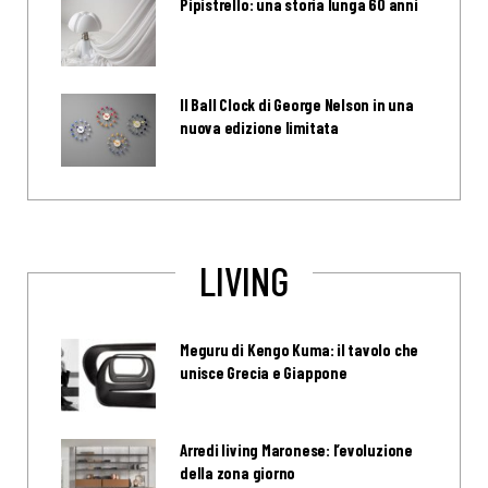
Pipistrello: una storia lunga 60 anni
Il Ball Clock di George Nelson in una
nuova edizione limitata
LIVING
Meguru di Kengo Kuma: il tavolo che
unisce Grecia e Giappone
Arredi living Maronese: l’evoluzione
della zona giorno