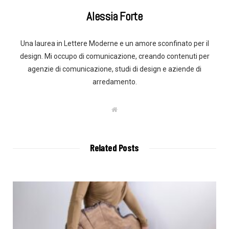
Alessia Forte
Una laurea in Lettere Moderne e un amore sconfinato per il
design. Mi occupo di comunicazione, creando contenuti per
agenzie di comunicazione, studi di design e aziende di
arredamento.
W
e
b
s
i
t
Related Posts
e