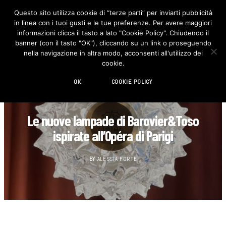
Questo sito utilizza cookie di “terze parti” per inviarti pubblicità
in linea con i tuoi gusti e le tue preferenze. Per avere maggiori
F
I
a
n
informazioni clicca il tasto a lato "Cookie Policy". Chiudendo il
c
s
banner (con il tasto "OK"), cliccando su un link o proseguendo
e
t
b
a
nella navigazione in altra modo, acconsenti all'utilizzo dei
o
g
cookie.
o
r
k
a
m
OK
COOKIE POLICY
DESIGN
Le nuove lampade di Barovier&Toso
ispirate all’Opéra di Parigi
BY
ALESSIA FORTE