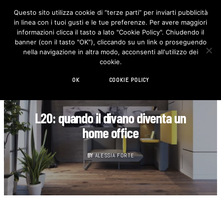
Questo sito utilizza cookie di “terze parti” per inviarti pubblicità
in linea con i tuoi gusti e le tue preferenze. Per avere maggiori
F
I
a
n
informazioni clicca il tasto a lato "Cookie Policy". Chiudendo il
c
s
banner (con il tasto "OK"), cliccando su un link o proseguendo
e
t
b
a
nella navigazione in altra modo, acconsenti all'utilizzo dei
o
g
cookie.
o
r
k
a
m
OK
COOKIE POLICY
DESIGN
L20: quando il divano diventa un
home office
BY
ALESSIA FORTE