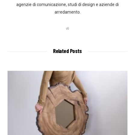
agenzie di comunicazione, studi di design e aziende di
arredamento.
W
e
b
s
i
t
Related Posts
e