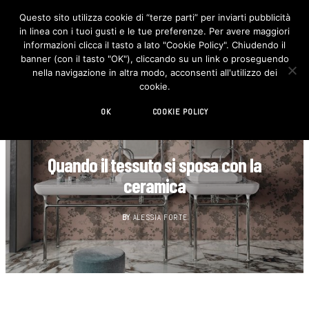
Questo sito utilizza cookie di “terze parti” per inviarti pubblicità
in linea con i tuoi gusti e le tue preferenze. Per avere maggiori
F
I
a
n
informazioni clicca il tasto a lato "Cookie Policy". Chiudendo il
c
s
banner (con il tasto "OK"), cliccando su un link o proseguendo
e
t
b
a
nella navigazione in altra modo, acconsenti all'utilizzo dei
o
g
cookie.
o
r
k
a
m
OK
COOKIE POLICY
DECORAZIONE
Quando il tessuto si sposa con la
ceramica
BY
ALESSIA FORTE