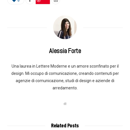
0
Alessia Forte
Una laurea in Lettere Moderne e un amore sconfinato per il
design. Mi occupo di comunicazione, creando contenuti per
agenzie di comunicazione, studi di design e aziende di
arredamento.
W
e
b
s
i
t
Related Posts
e