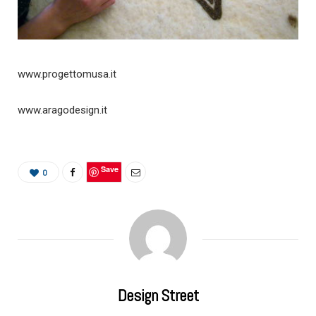
www.progettomusa.it
www.aragodesign.it
Save
0
Design Street