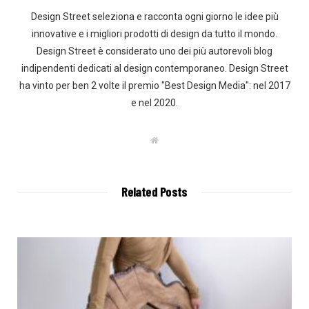
Design Street seleziona e racconta ogni giorno le idee più
innovative e i migliori prodotti di design da tutto il mondo.
Design Street è considerato uno dei più autorevoli blog
indipendenti dedicati al design contemporaneo. Design Street
ha vinto per ben 2 volte il premio "Best Design Media": nel 2017
e nel 2020.
W
e
b
s
i
t
Related Posts
e