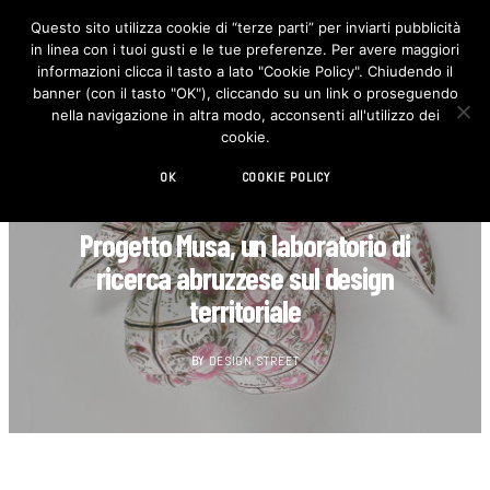
Questo sito utilizza cookie di “terze parti” per inviarti pubblicità
in linea con i tuoi gusti e le tue preferenze. Per avere maggiori
F
I
a
n
informazioni clicca il tasto a lato "Cookie Policy". Chiudendo il
c
s
banner (con il tasto "OK"), cliccando su un link o proseguendo
e
t
b
a
nella navigazione in altra modo, acconsenti all'utilizzo dei
o
g
cookie.
o
r
k
a
m
OK
COOKIE POLICY
DESIGN
Progetto Musa, un laboratorio di
ricerca abruzzese sul design
territoriale
BY
DESIGN STREET