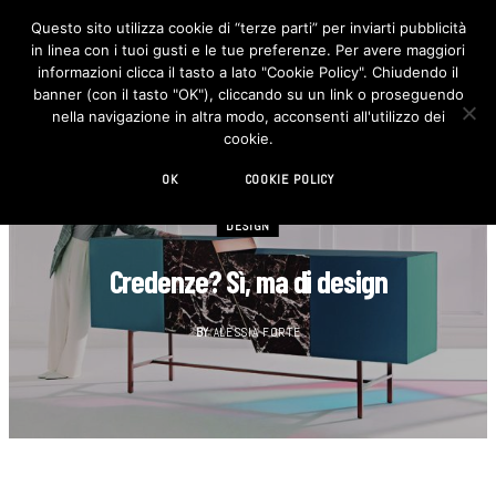
Questo sito utilizza cookie di “terze parti” per inviarti pubblicità
in linea con i tuoi gusti e le tue preferenze. Per avere maggiori
F
I
a
n
informazioni clicca il tasto a lato "Cookie Policy". Chiudendo il
c
s
banner (con il tasto "OK"), cliccando su un link o proseguendo
e
t
b
a
nella navigazione in altra modo, acconsenti all'utilizzo dei
o
g
cookie.
o
r
k
a
m
OK
COOKIE POLICY
DESIGN
Credenze? Sì, ma di design
BY
ALESSIA FORTE