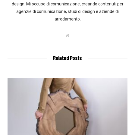
design. Mi occupo di comunicazione, creando contenuti per
agenzie di comunicazione, studi di design e aziende di
arredamento.
W
e
b
s
i
t
Related Posts
e